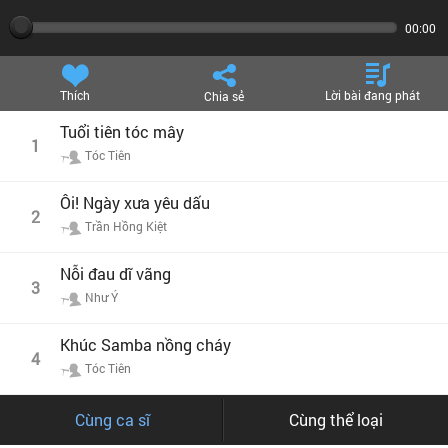
00:00
Thích
Lời bài đang phát
Chia sẻ
Tuổi tiên tóc mây
1
Tóc Tiên
Ôi! Ngày xưa yêu dấu
2
Trần Hồng Kiệt
Nỗi đau dĩ vãng
3
Như Ý
Khúc Samba nồng cháy
4
Tóc Tiên
Cùng ca sĩ
Cùng thể loại