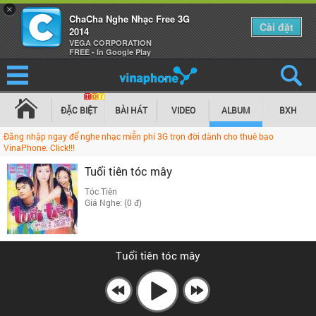
×
ChaCha Nghe Nhạc Free 3G
Cài đặt
2014
VEGA CORPORATION
FREE - In Google Play
ĐẶC BIỆT
BÀI HÁT
VIDEO
ALBUM
BXH
Đăng nhập ngay để nghe nhạc miễn phí 3G trọn đời dành cho thuê bao
VinaPhone. Click!!!
Tuổi tiên tóc mây
Tóc Tiên
Giá Nghe: (0 đ)
Tuổi tiên tóc mây