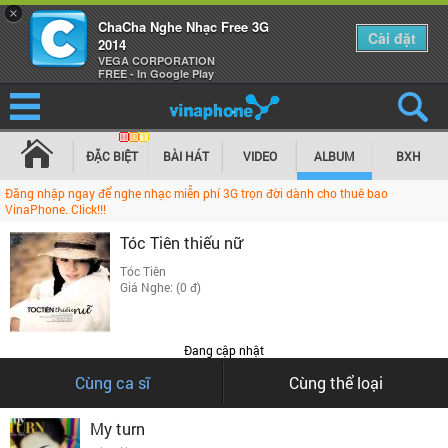
×
ChaCha Nghe Nhạc Free 3G
Cài đặt
2014
VEGA CORPORATION
FREE - In Google Play
ĐẶC BIỆT
BÀI HÁT
VIDEO
ALBUM
BXH
Đăng nhập ngay để nghe nhạc miễn phí 3G trọn đời dành cho thuê bao
VinaPhone. Click!!!
Tóc Tiên thiếu nữ
Tóc Tiên
Giá Nghe: (0 đ)
Đang cập nhật
Cùng ca sĩ
Cùng thể loại
My turn