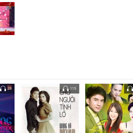
20
115