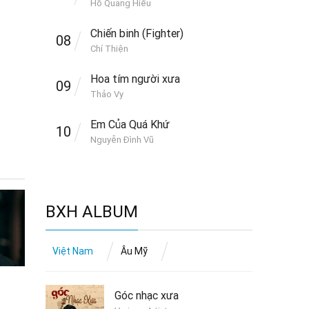
Hồ Quang Hiếu
Chiến binh (Fighter)
08
Chí Thiện
Hoa tím người xưa
09
Thảo Vy
Em Của Quá Khứ
10
Nguyễn Đình Vũ
BXH ALBUM
Việt Nam
Âu Mỹ
Góc nhạc xưa