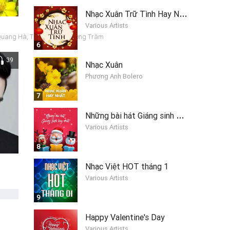
N
hạc Xuân Trữ Tình Hay Nhất
Various Artists
 Quang Hà, Thanh Thảo, Hương Tràm
6
39
Nhạc Xuân
Phương Anh Bolero
7
N
hững bài hát Giáng sinh hay nhất 2019
Various Artists
8
Nhạc Việt HOT tháng 1
Various Artists
9
Happy Valentine's Day
Various Artists