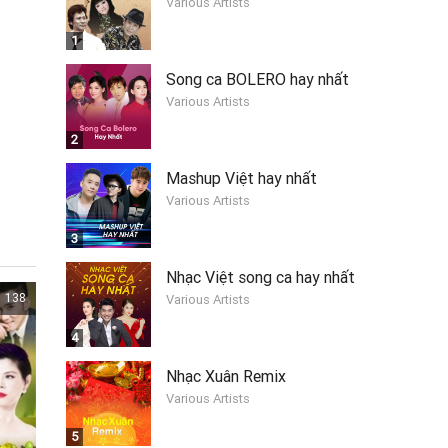
Various Artists
1
Song ca BOLERO hay nhất
Various Artists
2
Mashup Việt hay nhất
Various Artists
3
Nhạc Việt song ca hay nhất
138
Various Artists
4
Nhạc Xuân Remix
Various Artists
5