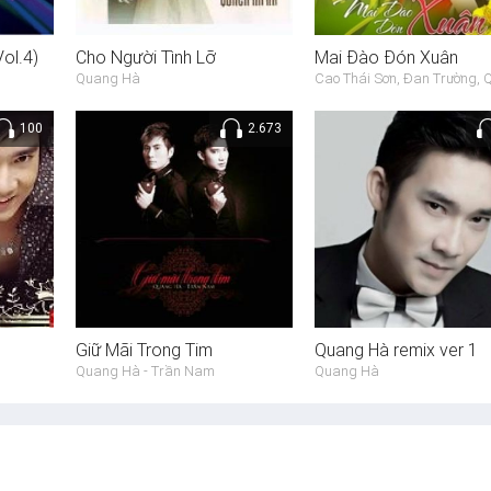
ol.4)
Cho Người Tình Lỡ
Mai Đào Đón Xuân
Quang Hà
Cao Thái Sơn, Đan Trường,
100
2.673
Giữ Mãi Trong Tim
Quang Hà remix ver 1
Quang Hà - Trần Nam
Quang Hà