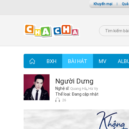
Khuyến mại
|
Quà
BXH
BÀI HÁT
MV
ALB
Người Dưng
Nghệ sĩ:
,
Quang Hà
Hà Vy
Thể loại:
Đang cập nhật
26
Người Dưng