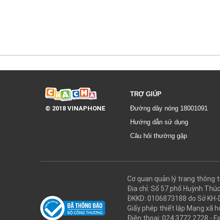
Như xa lạ
TRỢ GIÚP
© 2018 VINAPHONE
Đường dây nóng 18001091
Hướng dẫn sử dụng
Câu hỏi thường gặp
Cơ quan quản lý trang thôn
Địa chỉ: Số 57 phố Huỳnh Thú
ĐKKD: 0106873188 do Sở KH-
Giấy phép thiết lập Mạng xã
Điện thoại: 024.3772.2728 - F