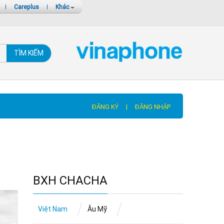
|
Careplus
|
Khác
TÌM KIẾM
ĐĂNG KÝ
|
ĐĂNG NHẬP
BXH CHACHA
Việt Nam
Âu Mỹ