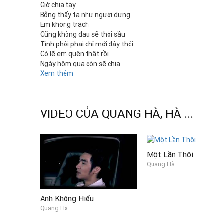
Giờ chia tay
Bỗng thấy ta như người dưng
Em không trách
Cũng không đau sẽ thôi sầu
Tình phôi phai chỉ mới đây thôi
Có lẽ em quên thật rồi
Ngày hôm qua còn sẽ chia
Bao nhiêu buồn vui
Xem thêm
Ừh thôi anh bước đi
Mãi chốn nào nhớ gì
Cứ như là chưa biết em
VIDEO CỦA QUANG HÀ, HÀ ...
Và như chưa có lỗi với em
Một nụ hôn cuối cùng
Chúc phúc người ấm nồng
Dẫu muộn màng trao đến em
Rồi anh sẽ bước xa đời em
Một Lần Thôi
Đừng quan tâm đến em
Quang Hà
Nữa nhé người hết rồi
Nếu trên đường ta thấy nhau
Thì anh hãy khe khẽ quay đầu
Anh Không Hiểu
Tình anh mang đến em
Quang Hà
Rất rất nhiều kiếp này