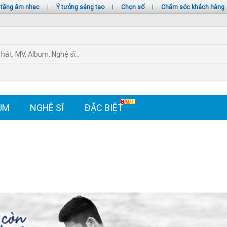
 tặng âm nhạc
|
Ý tưởng sáng tạo
|
Chọn số
|
Chăm sóc khách hàng
UM
NGHỆ SĨ
ĐẶC BIỆT