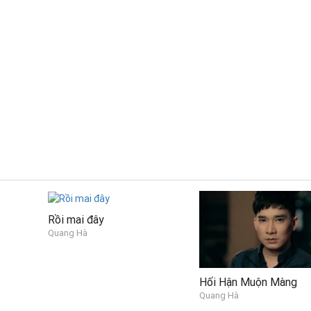
Rồi mai đây
Quang Hà
Hối Hận Muộn Màng
Quang Hà