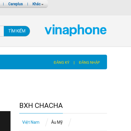
|
Careplus
|
Khác
TÌM KIẾM
ĐĂNG KÝ
|
ĐĂNG NHẬP
BXH CHACHA
Việt Nam
Âu Mỹ