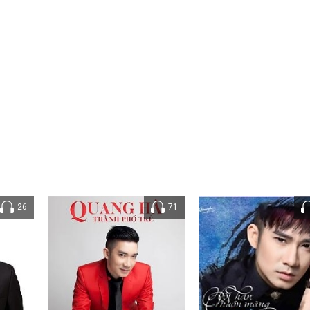
26
71