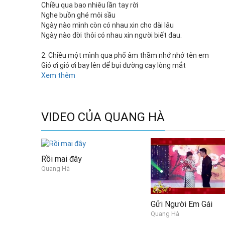
Chiều qua bao nhiêu lần tay rời
Nghe buồn ghé môi sầu
Ngày nào mình còn có nhau xin cho dài lâu
Ngày nào đời thôi có nhau xin người biết đau.
2. Chiều một mình qua phố âm thầm nhớ nhớ tên em
Gió ơi gió ơi bay lên để bụi đường cay lòng mắt
Chiều một mình qua phố âm thầm nhớ nhớ tên em
Xem thêm
Áo xưa chưa quen phong trần đợi mùa thu vàng áo thêm.
* Chiều một mình qua phố nghe dòng nước mắt vây quan
VIDEO CỦA QUANG HÀ
Bước chân nghe quen cũng buồn lạy trời xin còn tuổi xanh
Còn một mình trên phố âm thầm nhớ nhớ tên em
Ngoài kia không còn nắng mềm ngoài kia ai còn biết tên.
Rồi mai đây
Quang Hà
Gửi Người Em Gái
Quang Hà