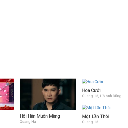
h
Hoa Cưới
Quang Hà, Hồ Anh Dũng
Hối Hận Muộn Màng
Một Lần Thôi
Quang Hà
Quang Hà