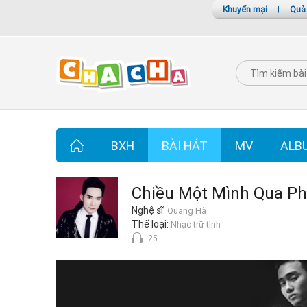
Khuyến mại
|
Quà
BXH
BÀI HÁT
MV
ALB
Chiều Một Mình Qua P
Nghệ sĩ:
Quang Hà
Thể loại:
Nhạc trữ tình
25
Chiều Một Mình Qua Phố