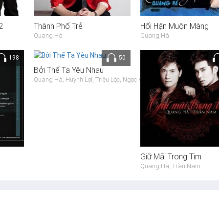
2
Thành Phố Trẻ
Hối Hận Muộn Màng
Quang Hà
Quang Hà
198
50
Bởi Thế Ta Yêu Nhau
Quang Hà, Huỳnh Lợi, Triệu Lộc, Ngọc Ký, Ngọc Anh Idol, Kim Ngân -
Giữ Mãi Trong Tim
Quang Hà, Trần Nam