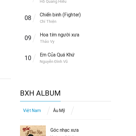
Hồ Quang Hiếu
Chiến binh (Fighter)
08
Chí Thiện
Hoa tím người xưa
09
Thảo Vy
Em Của Quá Khứ
10
Nguyễn Đình Vũ
BXH ALBUM
Việt Nam
Âu Mỹ
Góc nhạc xưa