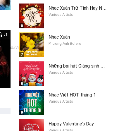
N
hạc Xuân Trữ Tình Hay Nhất
Various Artists
6
51
Nhạc Xuân
Phương Anh Bolero
 Vũ Quốc Việt
7
N
hững bài hát Giáng sinh hay nhất 2019
Various Artists
8
Nhạc Việt HOT tháng 1
Various Artists
9
Happy Valentine's Day
Various Artists