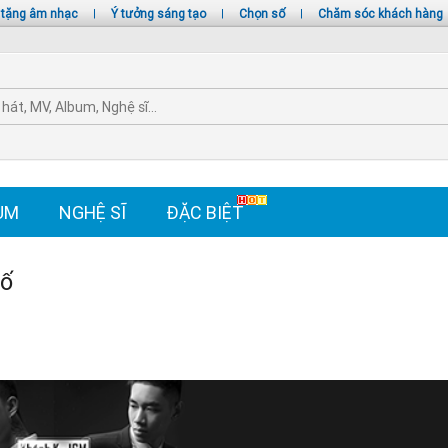
 tặng âm nhạc
|
Ý tưởng sáng tạo
|
Chọn số
|
Chăm sóc khách hàng
UM
NGHỆ SĨ
ĐẶC BIỆT
hố