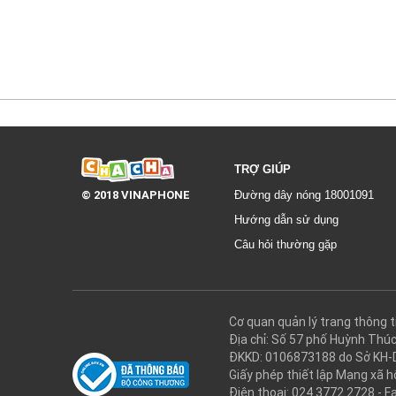
TRỢ GIÚP
© 2018 VINAPHONE
Đường dây nóng 18001091
Hướng dẫn sử dụng
Câu hỏi thường gặp
Cơ quan quản lý trang thôn
Địa chỉ: Số 57 phố Huỳnh Thú
ĐKKD: 0106873188 do Sở KH-
Giấy phép thiết lập Mạng xã
Điện thoại: 024.3772.2728 - F