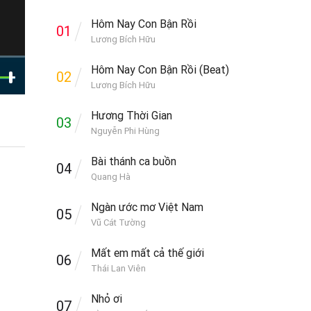
Hôm Nay Con Bận Rồi
01
Lương Bích Hữu
Hôm Nay Con Bận Rồi (Beat)
02
Lương Bích Hữu
Hương Thời Gian
03
Nguyễn Phi Hùng
Bài thánh ca buồn
04
Quang Hà
Ngàn ước mơ Việt Nam
05
Vũ Cát Tường
Mất em mất cả thế giới
06
Thái Lan Viên
Nhỏ ơi
07