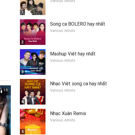
Various Artists
1
Song ca BOLERO hay nhất
Various Artists
2
Mashup Việt hay nhất
Various Artists
3
Nhạc Việt song ca hay nhất
19
Various Artists
4
Nhạc Xuân Remix
Various Artists
5