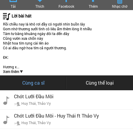
Tải
Thích
Facebook
Thêm
Nhạc chờ
Lời bài hát
Rồi chiều nay lá khô rơi đầy có người nhìn buồn lây
Gom nhớ thương sưởi tình cô liêu ấm thêm lòng ít nhiều
Tâm tư bâng khuâng ngày đôi ta đến đây
Cũng vườn xưa chốn này
Nhặt hoa tím rụng cài lên áo
Có ai đâu ngờ hoa tím cả người thương.
ĐK:
Hương x...
Xem thêm
Cùng ca sĩ
Cùng thể loại
Chót Lưỡi Đầu Môi
Huy Thái, Thảo Vy
Chót Lưỡi Đầu Môi - Huy Thái ft Thảo Vy
Huy Thái, Thảo Vy