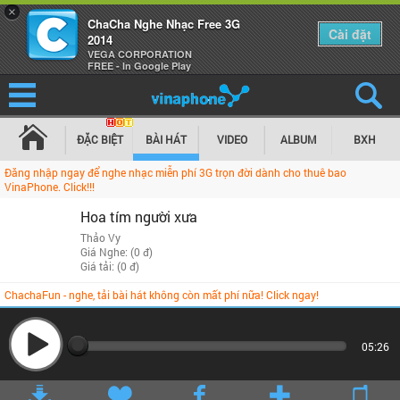
×
ChaCha Nghe Nhạc Free 3G
Cài đặt
2014
VEGA CORPORATION
FREE - In Google Play
ĐẶC BIỆT
BÀI HÁT
VIDEO
ALBUM
BXH
Đăng nhập ngay để nghe nhạc miễn phí 3G trọn đời dành cho thuê bao
VinaPhone. Click!!!
Hoa tím người xưa
Thảo Vy
Giá Nghe: (0 đ)
Giá tải: (0 đ)
ChachaFun - nghe, tải bài hát không còn mất phí nữa! Click ngay!
05:26