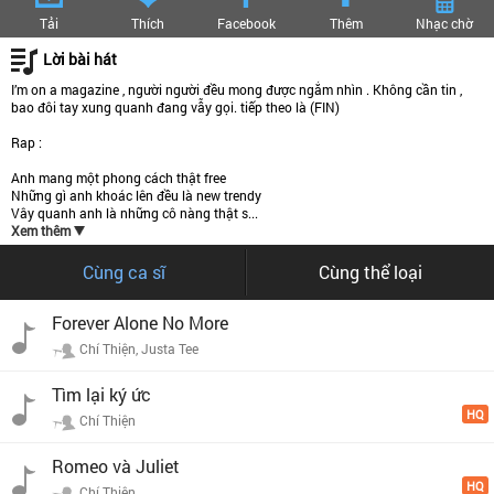
Tải
Thích
Facebook
Thêm
Nhạc chờ
Lời bài hát
I’m on a magazine , người người đều mong được ngắm nhìn . Không cần tin ,
bao đôi tay xung quanh đang vẫy gọi. tiếp theo là (FIN)
Rap :
Anh mang một phong cách thật free
Những gì anh khoác lên đều là new trendy
Vây quanh anh là những cô nàng thật s...
Xem thêm
Cùng ca sĩ
Cùng thể loại
Forever Alone No More
Chí Thiện, Justa Tee
Tìm lại ký ức
HQ
Chí Thiện
Romeo và Juliet
HQ
Chí Thiện