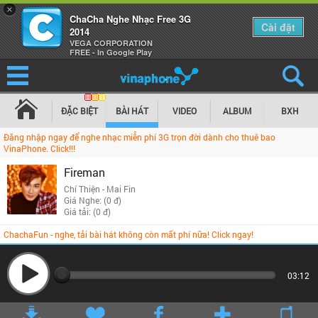
×
ChaCha Nghe Nhạc Free 3G
Cài đặt
2014
VEGA CORPORATION
FREE - In Google Play
ĐẶC BIỆT
BÀI HÁT
VIDEO
ALBUM
BXH
Đăng nhập ngay để nghe nhạc miễn phí 3G trọn đời dành cho thuê bao
VinaPhone. Click!!!
Fireman
Chí Thiện - Mai Fin
Giá Nghe: (0 đ)
Giá tải: (0 đ)
ChachaFun - nghe, tải bài hát không còn mất phí nữa! Click ngay!
03:12