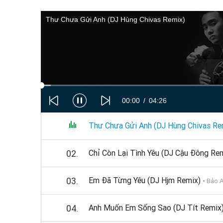
Thư Chưa Gửi Anh (DJ Hùng Chivas Remix)
00:00
04:26
01.
Thư Chưa Gửi Anh (DJ Hùng Chivas R
02.
Chỉ Còn Lại Tình Yêu (DJ Cậu Đông Re
03.
Em Đã Từng Yêu (DJ Hjm Remix)
-
Bảo 
04.
Anh Muốn Em Sống Sao (DJ Tít Remix