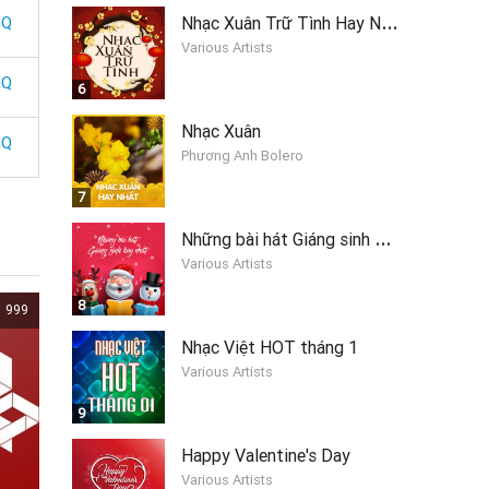
N
hạc Xuân Trữ Tình Hay Nhất
HQ
Various Artists
HQ
6
Nhạc Xuân
HQ
Phương Anh Bolero
7
N
hững bài hát Giáng sinh hay nhất 2019
Various Artists
8
999
Nhạc Việt HOT tháng 1
Various Artists
9
Happy Valentine's Day
Various Artists