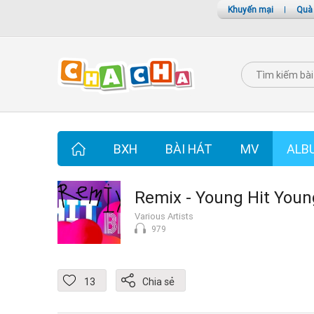
Khuyến mại
|
Quà
BXH
BÀI HÁT
MV
ALB
Remix - Young Hit Youn
Various Artists
979
13
Chia sẻ