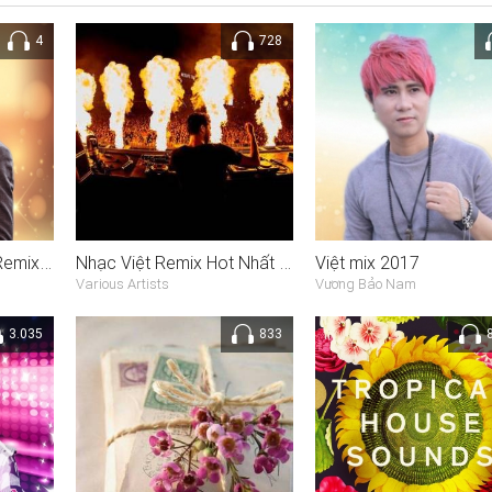
4
728
Tình Đơn Phương 2 (Remix) (Single)
Nhạc Việt Remix Hot Nhất Tuần 3 Tháng 7/2014
Việt mix 2017
Various Artists
Vương Bảo Nam
3.035
833