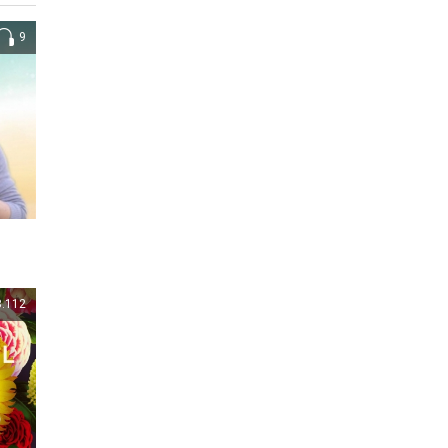
9
8.112