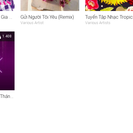
Vua Nhạc Sàn Lương Gia Huy
Gửi Người Tôi Yêu (Remix)
Various Artist
Various Artists
1.408
Nhạc Việt Remix Hot Tháng 8/2015