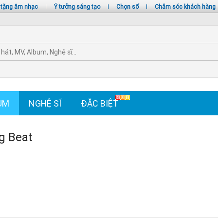
 tặng âm nhạc
|
Ý tưởng sáng tạo
|
Chọn số
|
Chăm sóc khách hàng
UM
NGHỆ SĨ
ĐẶC BIỆT
g Beat