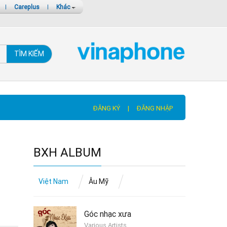
|
Careplus
|
Khác
TÌM KIẾM
ĐĂNG KÝ
|
ĐĂNG NHẬP
BXH ALBUM
Việt Nam
Âu Mỹ
Góc nhạc xưa
Various Artists