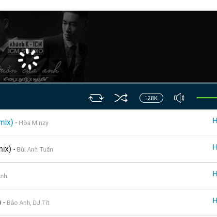
emix)
-
Hòa Minzy
mix)
-
Bùi Anh Tuấn
Anh
)
-
Bảo Anh, DJ Tít