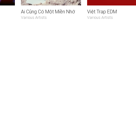
Ai Cũng Có Một Miền Nhớ
Việt Trap EDM
Various Artists
Various Artists