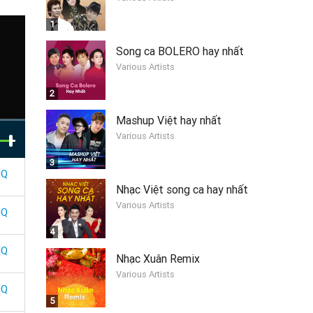
1
Song ca BOLERO hay nhất
Various Artists
2
Mashup Việt hay nhất
Various Artists
3
HQ
Nhạc Việt song ca hay nhất
Various Artists
HQ
4
HQ
Nhạc Xuân Remix
Various Artists
HQ
5