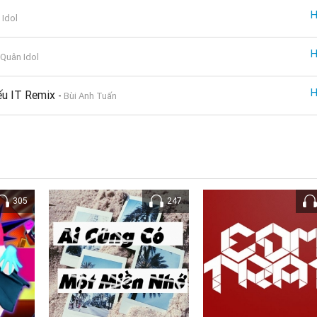
 Idol
 Quân Idol
iếu IT Remix
-
Bùi Anh Tuấn
305
247