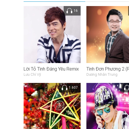
16
Lời Tỏ Tình Đáng Yêu Remix
Lưu Chí Vỹ
Dương Nhân Trung
1.607