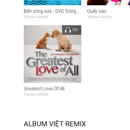
Bến sông xưa - DVD Sông Đợi
Quẩy nào
Various Artists
Various Artists
101
Greatest Love Of All
Various Artists
ALBUM VIỆT REMIX