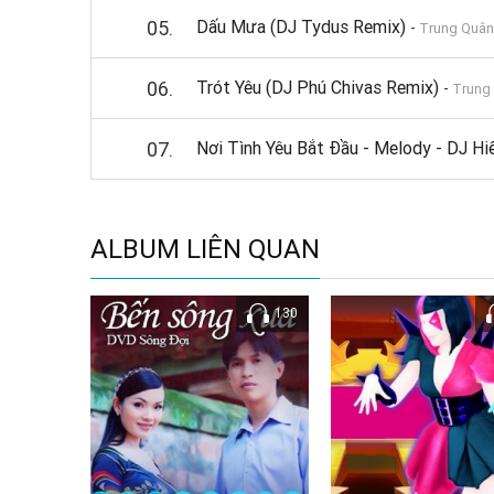
05.
Dấu Mưa (DJ Tydus Remix)
-
Trung Quân
06.
Trót Yêu (DJ Phú Chivas Remix)
-
Trung
07.
Nơi Tình Yêu Bắt Đầu - Melody - DJ H
ALBUM LIÊN QUAN
130