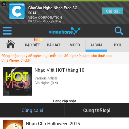
×
ChaCha Nghe Nhạc Free 3G
Cài đặt
2014
VEGA CORPORATION
FREE - In Google Play
ĐẶC BIỆT
BÀI HÁT
VIDEO
ALBUM
BXH
Đăng nhập ngay để nghe nhạc miễn phí 3G trọn đời dành cho thuê bao
VinaPhone. Click!!!
Nhạc Việt HOT tháng 10
Various Artists
Giá Nghe: (0 đ)
Đang cập nhật
Cùng ca sĩ
Cùng thể loại
Nhạc Cho Halloween 2015