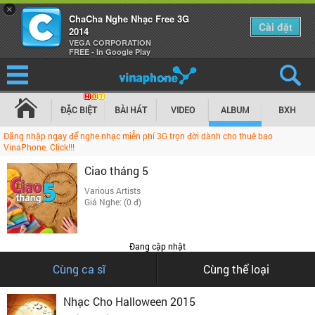
×
ChaCha Nghe Nhạc Free 3G
Cài đặt
2014
VEGA CORPORATION
FREE - In Google Play
ĐẶC BIỆT
BÀI HÁT
VIDEO
ALBUM
BXH
Đăng nhập ngay để nghe nhạc miễn phí 3G trọn đời dành cho thuê bao
VinaPhone. Click!!!
Ciao tháng 5
Various Artists
Giá Nghe: (0 đ)
Đang cập nhật
Cùng ca sĩ
Cùng thể loại
Nhạc Cho Halloween 2015