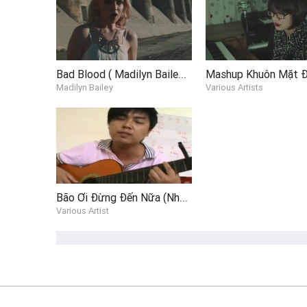
Mặc dù xung quanh có kẻ xấu
Thì ta vẫn chiến đấu để cho cuộc sống được đẹp như bản 
Tôi đang được sống , tôi có một đam mê
Và tôi cũng đã có những vấp ngã trong cuộc đời
Bad Blood ( Madilyn Bailey Cover Version)
Madilyn Bailey
Various Artists
Tôi tiếp tục chiến đấu
Tôi tiếp tục đam mê
Và tôi sẽ viết tiếp những ước mơ thành sự thật
Wake me up
Đừng vội đầu hang và cho qua
Wake me up
Tỉnh dậy đi đừng nên gục ngã
Bão Ơi Đừng Đến Nữa (Nhạc Chế)
Wake me up
Various Artist
Wake me up
Thời gian trôi qua những vết thương sẽ mau nhanh lành t
Thời gian sẽ chữa lành được những vết thương
Sẽ xóa nhòa được những vấn vương
Sẽ cho ta được về nơi xa