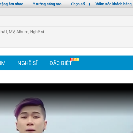
 tặng âm nhạc
|
Ý tưởng sáng tạo
|
Chọn số
|
Chăm sóc khách hàng
UM
NGHỆ SĨ
ĐẶC BIỆT