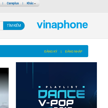
|
Careplus
|
Khác
TÌM KIẾM
ĐĂNG KÝ
|
ĐĂNG NHẬP