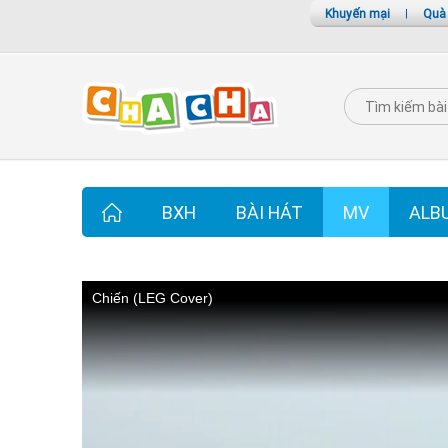
Khuyến mại
|
Quà
BXH
BÀI HÁT
MV
ALB
Chiến (LEG Cover)