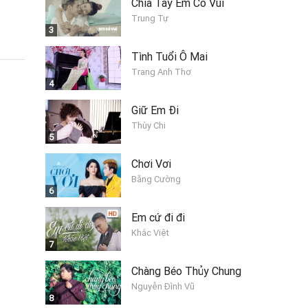
Chia Tay Em Có Vui
Trung Tự
3
Tình Tuổi Ô Mai
Trang Anh Thơ
4
Giữ Em Đi
Thùy Chi
5
Chơi Vơi
Bằng Cường
6
Em cứ đi đi
Khắc Việt
7
Chàng Béo Thủy Chung
Nguyễn Đình Vũ
8