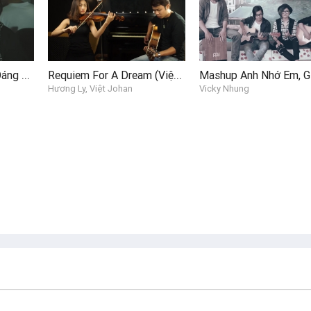
nhạc hòa tấu
Mashup Khuôn Mặt Đáng Thương, Không Phải Dạng Vừa Đâu (MV Cover)
Requiem For A Dream (Việt Johan, Hương Ly)
Hương Ly, Việt Johan
Vicky Nhung
hôi