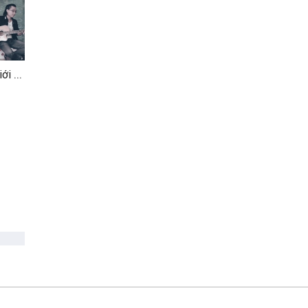
Mashup Anh Nhớ Em, Giới Hạn Nào Cho Chúng Ta, Chuyện Như Chưa Bắt Đầu, Mắt Buồn (Vicky Nhung Cover)