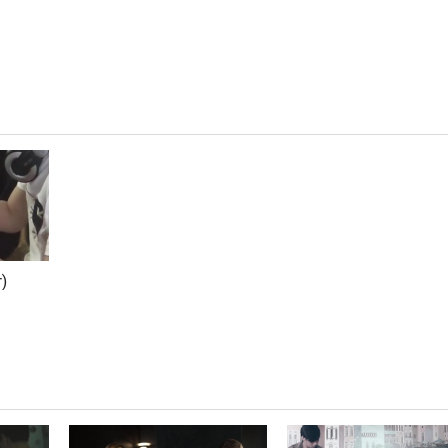
hôi
và
)