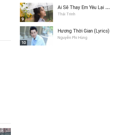
A
i Sẽ Thay Em Yêu Lại Anh
Thái Trinh
9
Hương Thời Gian (Lyrics)
Nguyễn Phi Hùng
10