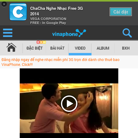
×
ChaCha Nghe Nhạc Free 3G
Cài đặt
2014
VEGA CORPORATION
FREE - In Google Play
ĐẶC BIỆT
BÀI HÁT
VIDEO
ALBUM
BXH
Đăng nhập ngay để nghe nhạc miễn phí 3G trọn đời dành cho thuê bao
VinaPhone. Click!!!