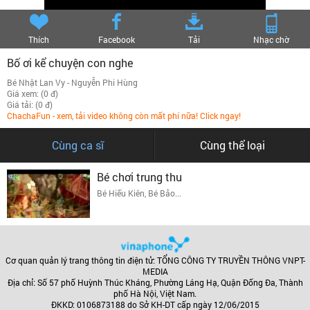
Thích
Facebook
Tải
Nhạc chờ
Bố ơi kể chuyện con nghe
Bé Nhật Lan Vy - Nguyễn Phi Hùng
Giá xem: (0 đ)
Giá tải: (0 đ)
ChachaFun - xem, tải video không còn mất phí nữa! Click ngay!
Cùng ca sĩ
Cùng thể loại
Bé chơi trung thu
Bé Hiếu Kiên, Bé Bảo...
Cơ quan quản lý trang thông tin điện tử: TỔNG CÔNG TY TRUYỀN THÔNG VNPT-
MEDIA
Địa chỉ: Số 57 phố Huỳnh Thúc Kháng, Phường Láng Hạ, Quận Đống Đa, Thành
phố Hà Nội, Việt Nam.
ĐKKD: 0106873188 do Sở KH-DT cấp ngày 12/06/2015