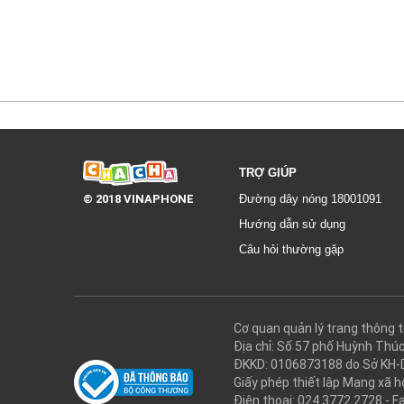
TRỢ GIÚP
© 2018 VINAPHONE
Đường dây nóng 18001091
Hướng dẫn sử dụng
Câu hỏi thường gặp
Cơ quan quản lý trang thôn
Địa chỉ: Số 57 phố Huỳnh Thú
ĐKKD: 0106873188 do Sở KH-
Giấy phép thiết lập Mạng xã
Điện thoại: 024.3772.2728 - F