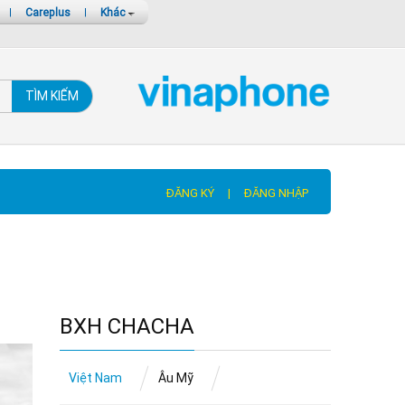
|
Careplus
|
Khác
TÌM KIẾM
ĐĂNG KÝ
|
ĐĂNG NHẬP
BXH CHACHA
Việt Nam
Âu Mỹ