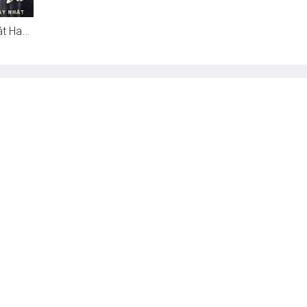
Tuyển Tập Các Bài Hát Hay Nhất Của Nguyễn Đình Vũ