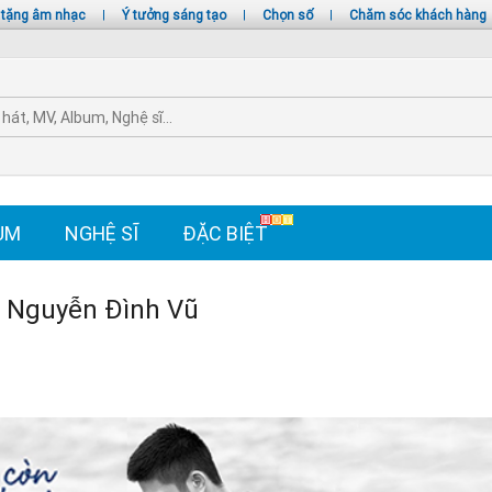
 tặng âm nhạc
|
Ý tưởng sáng tạo
|
Chọn số
|
Chăm sóc khách hàng
UM
NGHỆ SĨ
ĐẶC BIỆT
 Nguyễn Đình Vũ