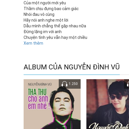
Của một người mới yêu
Thầm chịu đựng bao cảm giác
Nhói đau vô cùng
Hãy nói anh nghe một lời
Dẫu mình chẳng thể gặp nhau nữa
Đừng lặng im với anh
Chuyện tình yêu vẫn hay một chiều
Vì đâu có ai hiểu
Xem thêm
Người được yêu vốn vô tư và bất cần..
Tội cho anh lỡ thương một người
Chỉ mong em sẽ cười
ALBUM CỦA NGUYỄN ĐÌNH VŨ
Dù một chút cũng thấy yên lòng rồi
Có ai cùng tôi khóc
Những khi buồn tôi hát
Giết đi thời gian dài
1.250
Mỗi đêm anh nhớ em
Lắng nghe giọt mưa rơi
Chỉ biết than trách ông trời
Đã tạo hóa rằng
Cứ tình yêu sẽ khổ đau
Đợi chờ một câu tin nhắn
Là điều khó khăn