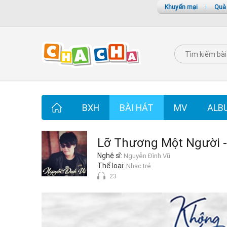
Khuyến mại
|
Quà
BXH
BÀI HÁT
MV
ALB
Lỡ Thương Một Người -
Nghệ sĩ:
Nguyễn Đình Vũ
Thể loại:
Nhạc trẻ
23
Lỡ Thương Một Người -
Nguyễn Đình Vũ