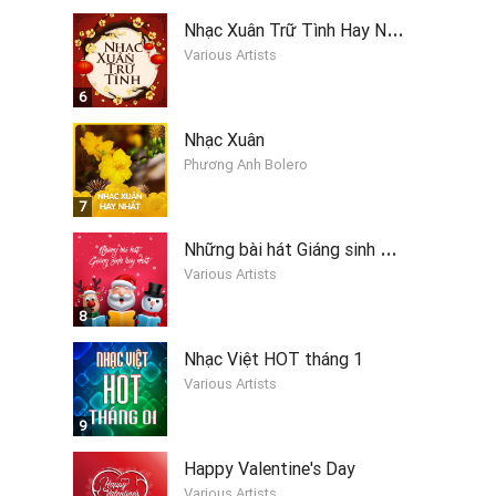
N
hạc Xuân Trữ Tình Hay Nhất
Various Artists
6
Nhạc Xuân
Phương Anh Bolero
7
N
hững bài hát Giáng sinh hay nhất 2019
Various Artists
8
Nhạc Việt HOT tháng 1
Various Artists
9
Happy Valentine's Day
Various Artists