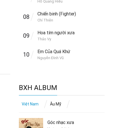
Hồ Quang Hiếu
Chiến binh (Fighter)
08
Chí Thiện
Hoa tím người xưa
09
Thảo Vy
Em Của Quá Khứ
10
Nguyễn Đình Vũ
BXH ALBUM
Việt Nam
Âu Mỹ
Góc nhạc xưa